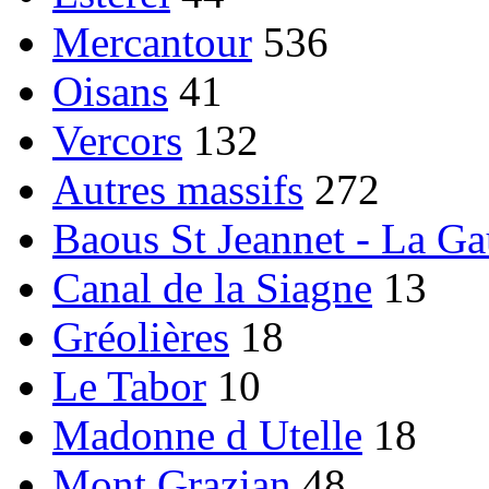
Mercantour
536
Oisans
41
Vercors
132
Autres massifs
272
Baous St Jeannet - La G
Canal de la Siagne
13
Gréolières
18
Le Tabor
10
Madonne d Utelle
18
Mont Grazian
48